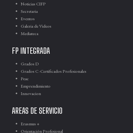
Noticias CIFP
Secretaria
Eventos
Galeria de Videos
Mediateca
FP INTEGRADA
Grados D
Grados C -Certificados Profesionales
Peac
Emprendimiento
Innovacion
AREAS DE SERVICIO
Erasmus +
Orientación Profesional