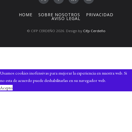
HOME
SOBRE NOSOTROS
PRIVACIDAD
AVISO LEGAL
© CIFP CERDEÑO 2026. Design by
Cifp Cerdeño
Usamos cookies inofensivas para mejorar la experiencia en nuestra web. Si
no esta de acuerdo puede deshabilitarlas en su navegador web.
Acepto