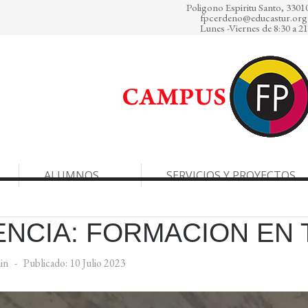
Poligono Espiritu Santo, 3301
fpcerdeno@educastur.org
Lunes -Viernes de 8:30
ALUMNOS
SERVICIOS Y PROYECTOS
NCIA: FORMACION EN 
in
Publicado: 10 Julio 2023