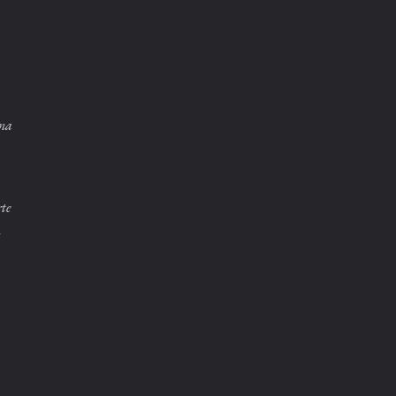
una
te